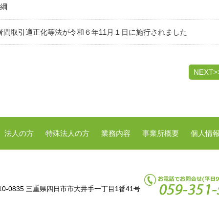
大綱
者間取引適正化等法が令和６年11月１日に施行されました
NEXT>
法人の方
特殊法人の方
業務内容
事業所概要
個人情
10-0835 三重県四日市市大井手一丁目1番41号