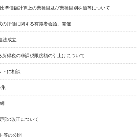
種比準価額計算上の業種目及び業種目別株価等について
式の評価に関する有識者会議」開催
関連法成立
る所得税の非課税限度額の引上げについて
ットに相談
特集
大綱
度額の改正について
ト等の公開