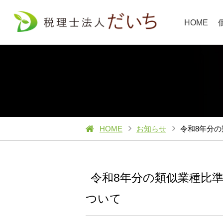
HOME
HOME
お知らせ
令和8年分
令和8年分の類似業種比
ついて