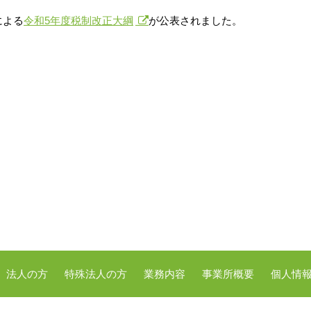
による
令和5年度税制改正大綱
が公表されました。
法人の方
特殊法人の方
業務内容
事業所概要
個人情